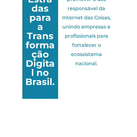
das
responsável da
para
Internet das Coisas,
a
unindo empresas e
Trans
profissionais para
forma
fortalecer o
ção
ecossistema
Digita
nacional.
l no
Brasil.