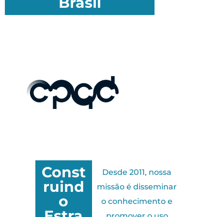
Brasil
Const
Desde 2011, nossa
ruind
missão é disseminar
o
o conhecimento e
Estra
promover o uso